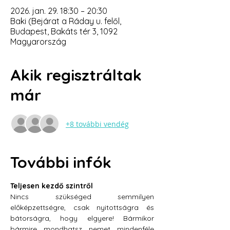
2026. jan. 29. 18:30 – 20:30
Baki (Bejárat a Ráday u. felől,
Budapest, Bakáts tér 3, 1092
Magyarország
Akik regisztráltak
már
+8 további vendég
További infók
Teljesen kezdő szintről
Nincs szükséged semmilyen 
előképzettségre, csak nyitottságra és 
bátorságra, hogy elgyere! Bármikor 
bármire mondhatsz nemet mindenféle 