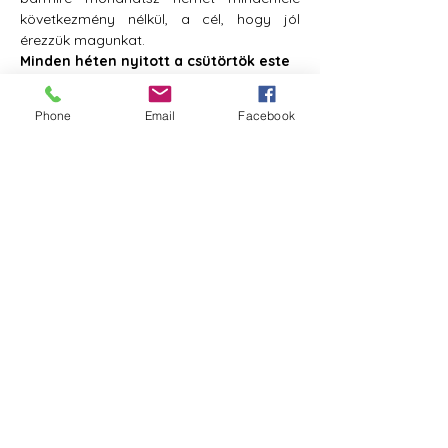
következmény nélkül, a cél, hogy jól 
érezzük magunkat.
Minden héten nyitott a csütörtök este
Minden héten másik játszók, másik 
trénerek, bárki jöhet és mehet szabadon, 
Phone
Email
Facebook
aki vágyik két órányi játékra, drámára, 
közösségre! Megismerheted a különböző 
Fórumos trénereket a hetek alatt.
Kedvezmények és bérlet
Pedagógus- és diákigazolvánnyal 
kedvezményesen jöhettek a Nyitott 
alkalmakra játszani, illetve 4 alkalmas 
bérlettel is olcsóbb egy alkalom!
Fórum Kulturális Egyesület | 1138