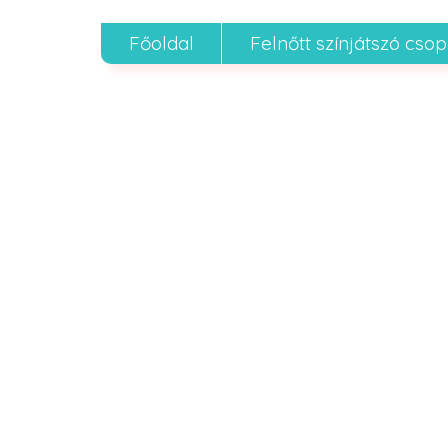
Főoldal
Felnőtt színjátszó cso