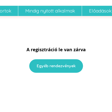
portok
Mindig nyitott alkalmak
Előadások
A regisztráció le van zárva
Egyéb rendezvények