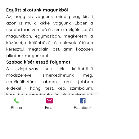
Együtt alkotunk magunkból
Az, hogy kik vagyunk, mindig egy kicsit 
azon is múlik, kikkel vagyunk. Ebben a 
csoportban van idő és tér elmélyülni saját 
magunkban, egymásban, megkeresni a 
közöset, a különbözőt, és sok-sok játékon 
keresztül megtalálni azt, amit közösen 
alkotunk magunkból.
Szabad kísérletező folyamat
A színjátszás sok féle különböző 
módszerével ismerkedhetünk meg, 
elmélyülhetünk abban, ami jobban 
érdekel - hang, test, kép, szimbólum, 
karakter, dramaturgia, ön- és társismeret, 
szöveg...
Rögzített előadást készítünk
Phone
Email
Facebook
Végül megegyezünk egy előadásvázban, 
jeleneteket készítünk, rögzítjük és 
rendezzük az előadás részleteit és 
elemeit, amíg össze nem áll a nagy mű - 