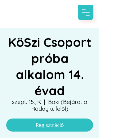
KöSzi Csoport
próba
alkalom 14.
évad
szept. 15., K
  |  
Baki (Bejárat a
Ráday u. felől)
Regisztráció