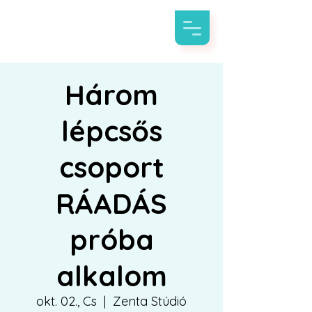
Három
lépcsős
csoport
RÁADÁS
próba
alkalom
okt. 02., Cs
  |  
Zenta Stúdió