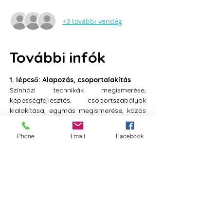
+3 további vendég
További infók
1. lépcső: Alapozás, csoportalakítás
Színházi technikák megismerése, 
képességfejlesztés, csoportszabályok 
kialakítása, egymás megismerése, közös 
témák felfedezése. Sok-sok játék, 
gyakorlat, módszer.
Phone
Email
Facebook
2. lépcső: Témaválasztás, mélyítés
A csoport kiválasztja a közös témáját, 
amiről előadást szeretnének készíteni 
majd. A témában elmélyülünk, 
megvizsgáljuk több szempontból, 
alkalmazott színházi módszerekkel.
3. lépcső: Előadáskészítés
Megegyezünk egy előadásvázban, 