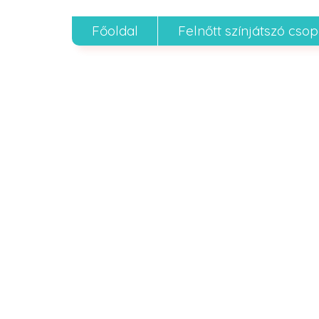
Főoldal
Felnőtt színjátszó cso