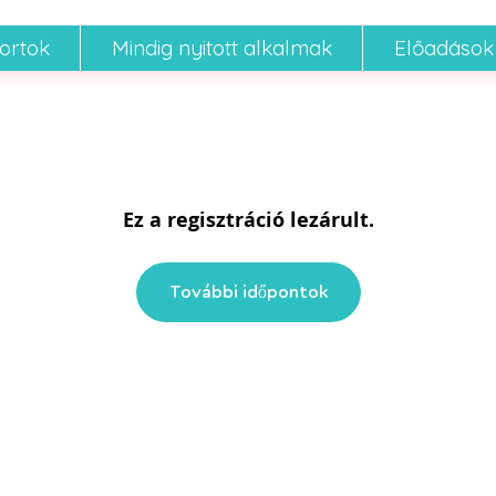
portok
Mindig nyitott alkalmak
Előadások
Ez a regisztráció lezárult.
További időpontok