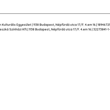
 Kulturális Egyesület | 1138 Budapest, Népfürdő utca 17/F. 4.em 16.| 1894672
eszká Színházi Kft.| 1138 Budapest, Népfürdő utca 17/F. 4.em 16.| 32273841-1