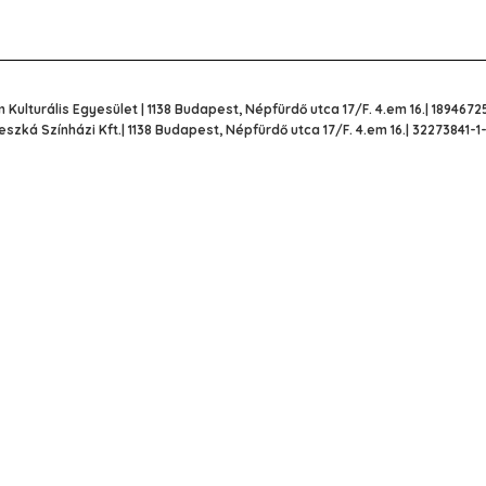
 Kulturális Egyesület | 1138 Budapest, Népfürdő utca 17/F. 4.em 16.| 1894672
eszká Színházi Kft.| 1138 Budapest, Népfürdő utca 17/F. 4.em 16.| 32273841-1