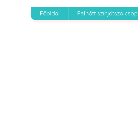
Főoldal
Felnőtt színjátszó cso