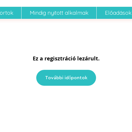
portok
Mindig nyitott alkalmak
Előadások
Ez a regisztráció lezárult.
További időpontok