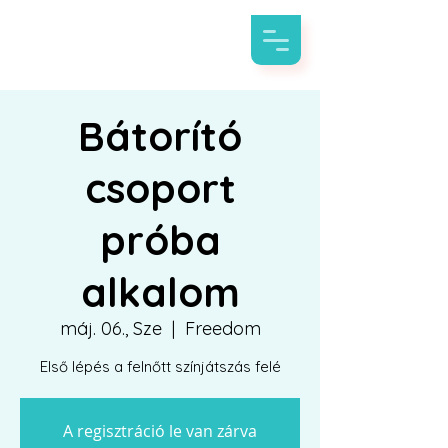
Bátorító
csoport
próba
alkalom
máj. 06., Sze
  |  
Freedom
Első lépés a felnőtt színjátszás felé
A regisztráció le van zárva