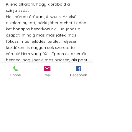
Kilenc alkalom, hogy kipróbáld a 
színjátszást
Heti három órában játszunk. Az első 
alkalom nyitott, bárki jöhet-mehet. Utána 
két hónapra bezárkózunk - ugyanaz a 
csapat, mindig más-más játék, más 
fókusz, más fejlődési terület. Teljesen 
kezdőként is nagyon sok szeretettel 
várunk! Nem vagy 
túl
...! Éppen ez az érték 
benned, hogy senki más nincsen, aki pont 
olyan, mint te vagy. Gyere, fedezd fel egy 
kis játékban magad, próbáld ki, milyen 
Phone
Email
Facebook
heti néhány órára elhagyni ezt a 
valóságot!
Az alkalmak szerdánként 18.30-21.30 
között lesznek.
A 3 órás Nyitott alkalom ára 6000 Ft, a 
maradék 2x4 alkalom ára pedig 2 x 36 
000 Ft, amit egy összegben is 
befizethetsz.