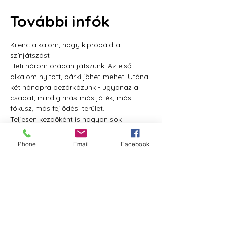
További infók
Kilenc alkalom, hogy kipróbáld a 
színjátszást
Heti három órában játszunk. Az első 
alkalom nyitott, bárki jöhet-mehet. Utána 
két hónapra bezárkózunk - ugyanaz a 
csapat, mindig más-más játék, más 
fókusz, más fejlődési terület.
Teljesen kezdőként is nagyon sok 
szeretettel várunk! Nem vagy 
túl
...! Éppen 
ez az érték benned, hogy senki más 
Phone
Email
Facebook
nincsen, aki pont olyan, mint te vagy. 
Gyere, fedezd fel egy kis játékban 
magad, próbáld ki, milyen heti néhány 
órára elhagyni ezt a valóságot!
Az alkalmak szerdánként 18.30-21.30 
között lesznek.
A 3 órás Nyitott alkalom ára 6000 Ft,
a maradék 7 alkalom ára pedig 1x 36 